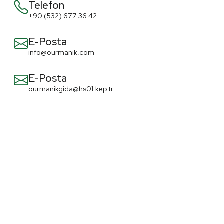
Telefon
+90 (532) 677 36 42
E-Posta
info@ourmanik.com
E-Posta
ourmanikgida@hs01.kep.tr