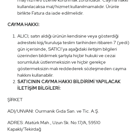
kullanılacaksa mal/hizmet kullanılmamalıdır. Ürünle
birlikte Fatura da iade edilmelidir.
CAYMA HAKKI:
ALICI; satın aldığı ürünün kendisine veya gösterdiği
adresteki kişi/kuruluşa teslim tarihinden itibaren 7 (yedi)
gün içerisinde, SATICI’ya aşağıdaki iletişim bilgileri
üzerinden bildirmek şartıyla hiçbir hukuki ve cezai
sorumluluk üstlenmeksizin ve hiçbir gerekçe
göstermeksizin malı reddederek sözleşmeden cayma
hakkını kullanabilir.
SATICININ CAYMA HAKKI BİLDİRİMİ YAPILACAK
İLETİŞİM BİLGİLERİ:
ŞİRKET
ADI/UNVANI: Ourmanik Gıda San. ve Tic. A.Ş.
ADRES: Atatürk Mah., Uzun Sk. No:17/A, 59510
Kapaklı/Tekirdağ