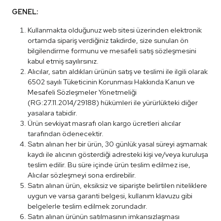
GENEL:
Kullanmakta olduğunuz web sitesi üzerinden elektronik
ortamda sipariş verdiğiniz takdirde, size sunulan ön
bilgilendirme formunu ve mesafeli satış sözleşmesini
kabul etmiş sayılırsınız.
Alıcılar, satın aldıkları ürünün satış ve teslimi ile ilgili olarak
6502 sayılı Tüketicinin Korunması Hakkında Kanun ve
Mesafeli Sözleşmeler Yönetmeliği
(RG:27.11.2014/29188) hükümleri ile yürürlükteki diğer
yasalara tabidir.
Ürün sevkiyat masrafı olan kargo ücretleri alıcılar
tarafından ödenecektir.
Satın alınan her bir ürün, 30 günlük yasal süreyi aşmamak
kaydı ile alıcının gösterdiği adresteki kişi ve/veya kuruluşa
teslim edilir. Bu süre içinde ürün teslim edilmez ise,
Alıcılar sözleşmeyi sona erdirebilir.
Satın alınan ürün, eksiksiz ve siparişte belirtilen niteliklere
uygun ve varsa garanti belgesi, kullanım klavuzu gibi
belgelerle teslim edilmek zorundadır.
Satın alınan ürünün satılmasının imkansızlaşması