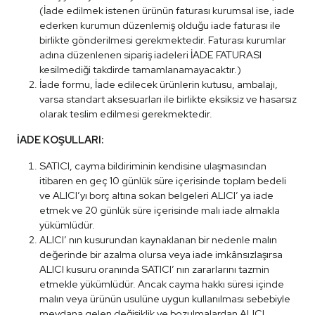
(İade edilmek istenen ürünün faturası kurumsal ise, iade
ederken kurumun düzenlemiş olduğu iade faturası ile
birlikte gönderilmesi gerekmektedir. Faturası kurumlar
adına düzenlenen sipariş iadeleri İADE FATURASI
kesilmediği takdirde tamamlanamayacaktır.)
İade formu, İade edilecek ürünlerin kutusu, ambalajı,
varsa standart aksesuarları ile birlikte eksiksiz ve hasarsız
olarak teslim edilmesi gerekmektedir.
İADE KOŞULLARI:
SATICI, cayma bildiriminin kendisine ulaşmasından
itibaren en geç 10 günlük süre içerisinde toplam bedeli
ve ALICI’yı borç altına sokan belgeleri ALICI’ ya iade
etmek ve 20 günlük süre içerisinde malı iade almakla
yükümlüdür.
ALICI’ nın kusurundan kaynaklanan bir nedenle malın
değerinde bir azalma olursa veya iade imkânsızlaşırsa
ALICI kusuru oranında SATICI’ nın zararlarını tazmin
etmekle yükümlüdür. Ancak cayma hakkı süresi içinde
malın veya ürünün usulüne uygun kullanılması sebebiyle
meydana gelen değişiklik ve bozulmalardan ALICI