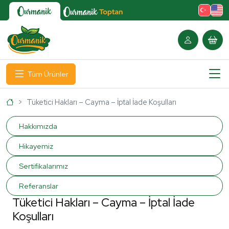
Tüm Ürünler
Ana Sayfa
Tüketici Hakları – Cayma – İptal İade Koşulları
Tüketici Hakları – Cayma – İptal İade K
Hakkımızda
Hikayemiz
Sertifikalarımız
Referanslar
Tüketici Hakları – Cayma – İptal İade
Koşulları