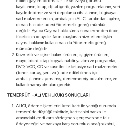
edilen gayrimaddi mallar, ile ses veya görüntü
kayıtlarının, kitap, dijital içerik, yazılım programlarının, veri
kaydedebilme ve veri depolama cihazlarının, bilgisayar
sarf malzemelerinin, ambalajının ALICI tarafından açılmış
olması halinde iadesi Yönetmelik gereği mümkün
değildir. Ayrıca Cayma hakkı süresi sona ermeden önce,
tüketicinin onayı ile ifasına başlanan hizmetlere ilişkin
cayma hakkının kullanılması da Yönetmelik gereği
mümkün değildir.
Kozmetik ve kişisel bakım ürünleri, iç giyim ürünleri,
mayo, bikini, kitap, kopyalanabilir yazılım ve programlar,
DVD, VCD, CD ve kasetler ile kırtasiye sarf malzemeleri
(toner, kartuş, şerit vb.) iade edilebilmesi için
ambalajlarının açılmamış, denenmemiş, bozulmamış ve
kullanılmamış olmaları gerekir.
TEMERRÜT HALİ VE HUKUKİ SONUÇLARI
ALICI, ödeme işlemlerini kredi kartı ile yaptığı durumda
temerrüde düştüğü takdirde, kart sahibi banka ile
arasındaki kredi kartı sözleşmesi çerçevesinde faiz
ödeyeceğini ve bankaya karşı sorumlu olacağını kabul,