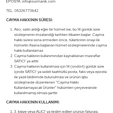
EPOSTA: info@ourmanik.com
TEL: 05326773642
CAYMA HAKKININ SÜRESİ:
Alıcı, satın aldığı eğer bir hizmet ise, bu 14 günlük süre
sözleşmenin imzalandığı tarihten itibaren başlar. Cayma
hakkı süresi sona ermeden önce, tüketicinin onayı ile
hizmetin ifasına başlanan hizmet sözleşmelerinde cayma
hakkı kullanılamaz.
Cayma hakkının kullanımından kaynaklanan masraflar
SATICI’ ya aittir.
Cayma hakkının kullanılması için 14 (ondört) günlük süre
içinde SATICI’ ya iadeli taahhütlü posta, faks veya eposta
ile yazılı bildirimde bulunulması ve ürünün işbu
sözleşmede düzenlenen “Cayma Hakkı
Kullanılamayacak Ürünler” hükümleri çerçevesinde
kullanılmamış olması şarttır.
CAYMA HAKKININ KULLANIMI:
3. kişiye veya ALICI’ ya teslim edilen ürünün faturası,