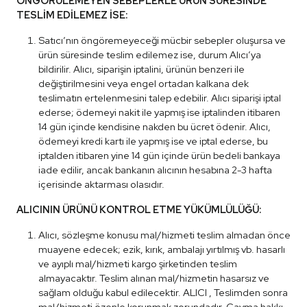
ÖNGÖRÜLEMEYEN SEBEPLERLE ÜRÜN SÜRESİNDE
TESLİM EDİLEMEZ İSE:
Satıcı’nın öngöremeyeceği mücbir sebepler oluşursa ve
ürün süresinde teslim edilemez ise, durum Alıcı’ya
bildirilir. Alıcı, siparişin iptalini, ürünün benzeri ile
değiştirilmesini veya engel ortadan kalkana dek
teslimatın ertelenmesini talep edebilir. Alıcı siparişi iptal
ederse; ödemeyi nakit ile yapmış ise iptalinden itibaren
14 gün içinde kendisine nakden bu ücret ödenir. Alıcı,
ödemeyi kredi kartı ile yapmış ise ve iptal ederse, bu
iptalden itibaren yine 14 gün içinde ürün bedeli bankaya
iade edilir, ancak bankanın alıcının hesabına 2-3 hafta
içerisinde aktarması olasıdır.
ALICININ ÜRÜNÜ KONTROL ETME YÜKÜMLÜLÜĞÜ:
Alıcı, sözleşme konusu mal/hizmeti teslim almadan önce
muayene edecek; ezik, kırık, ambalajı yırtılmış vb. hasarlı
ve ayıplı mal/hizmeti kargo şirketinden teslim
almayacaktır. Teslim alınan mal/hizmetin hasarsız ve
sağlam olduğu kabul edilecektir. ALICI , Teslimden sonra
mal/hizmeti özenle korunmak zorundadır. Cayma hakkı