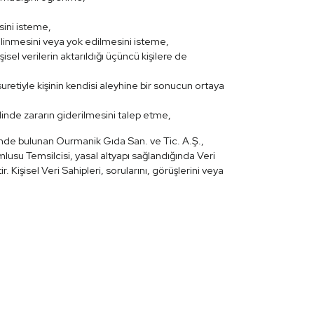
sini isteme,
ilinmesini veya yok edilmesini isteme,
şisel verilerin aktarıldığı üçüncü kişilere de
uretiyle kişinin kendisi aleyhine bir sonucun ortaya
linde zararın giderilmesini talep etme,
inde bulunan Ourmanik Gıda San. ve Tic. A.Ş.,
su Temsilcisi, yasal altyapı sağlandığında Veri
 Kişisel Veri Sahipleri, sorularını, görüşlerini veya