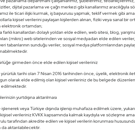
 ve pazarlama departmanı çalışanlarımız, şubelerimiz, tedarikçilerimiz, d
izitler, dijital pazarlama ve çağrı merkezi gibi kanallarımız aracılığıyla 
mız ile ticari ilişki kurmak, iş başvurusu yapmak, teklif vermek gibi ama
yollarla kişisel verilerini paylaşan kişilerden alınan, fiziki veya sanal bi
a elektronik ortamdan;
a farklı kanallardan dolaylı yoldan elde edilen, web sitesi, blog, yarı
nılan (mikro) web sitelerinden ve sosyal medyadan elde edilen verile
veri tabanlarının sunduğu veriler, sosyal medya platformlarından paylaş
nabilmektedir.
lüğe girmeden önce elde edilen kişisel verileriniz
ürürlük tarihi olan 7 Nisan 2016 tarihinden önce, üyelik, elektronik ilet
un olarak elde edilmiş olan kişisel verileriniz de bu belgede düzenle
edilmektedir.
ilerinizin yurtdışına aktarılması
 işlenerek veya Türkiye dışında işlenip muhafaza edilmek üzere, yukarı
kişisel verileriniz KVKK kapsamında kalmak kaydıyla ve sözleşme amaçl
rulu tarafından akredite edilen ve kişisel verilerin korunması hususun
 da aktarılabilecektir.