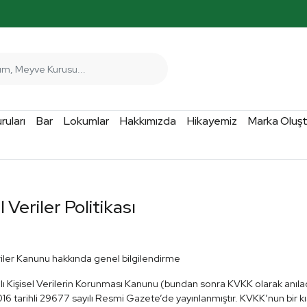
uları
Bar
Lokumlar
Hakkımızda
Hikayemiz
Marka Oluş
l Veriler Politikası
riler Kanunu hakkında genel bilgilendirme
ı Kişisel Verilerin Korunması Kanunu (bundan sonra KVKK olarak anılac
16 tarihli 29677 sayılı Resmi Gazete’de yayınlanmıştır. KVKK’nun bir kıs