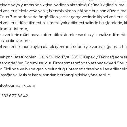
içinde veya yurt dışında kişisel verilerin aktarıldığı üçüncü kişileri bilme,
el verilerin eksik veya yanlış işlenmiş olması hâlinde bunların düzeltilme
nun 7. maddesinde öngörülen şartlar çerçevesinde kişisel verilerin s
el verilerin düzeltilmesi, silinmesi, yok edilmesi halinde bu işlemlerin, ki
rilmesini isteme,
en verilerin münhasıran otomatik sistemler vasıtasıyla analiz edilmesi s
sına itiraz etme,
el verilerin kanuna aykırı olarak işlenmesi sebebiyle zarara uğraması hâ
sahiptir. Atatürk Mah. Uzun Sk. No:17/A, 59510 Kapaklı/Tekirdağ adres
amında Veri Sorumlusu’dur. Firmamız tarafından atanacak Veri Sorumlu
ı Sicilinde ve bu belgenin bulunduğu internet adresinde ilan edilecektir.
i aşağıdaki iletişim kanallarından herhangi birisine yöneltebilir:
 info@ourmanik.com
0 532 677 36 42