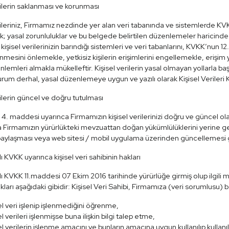
rilerin saklanması ve korunması
rileriniz, Firmamız nezdinde yer alan veri tabanında ve sistemlerde KV
; yasal zorunluluklar ve bu belgede belirtilen düzenlemeler haricinde h
kişisel verilerinizin barındığı sistemleri ve veri tabanlarını, KVKK’nun 12
enmesini önlemekle, yetkisiz kişilerin erişimlerini engellemekle, erişim yö
nlemleri almakla mükelleftir. Kişisel verilerin yasal olmayan yollarla b
rum derhal, yasal düzenlemeye uygun ve yazılı olarak Kişisel Verileri K
rilerin güncel ve doğru tutulması
4. maddesi uyarınca Firmamızın kişisel verilerinizi doğru ve güncel o
Firmamızın yürürlükteki mevzuattan doğan yükümlülüklerini yerine get
i paylaşması veya web sitesi / mobil uygulama üzerinden güncellemesi
ı KVKK uyarınca kişisel veri sahibinin hakları
ı KVKK 11.maddesi 07 Ekim 2016 tarihinde yürürlüğe girmiş olup ilgili m
kları aşağıdaki gibidir: Kişisel Veri Sahibi, Firmamıza (veri sorumlusu) ba
el veri işlenip işlenmediğini öğrenme,
el verileri işlenmişse buna ilişkin bilgi talep etme,
el verilerin işlenme amacını ve bunların amacına uygun kullanılıp kulla