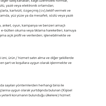
iğer satış kanalları, kağıt üzerindeki formlar,
sözlü, yazılı veya elektronik ortamdan;
çlarla, kartvizit, özgeçmiş (cv),teklif vermek ve
r ortamda, yüz yüze ya da mesafeli, sözlü veya yazılı
şma, anket, oyun, kampanya ve benzeri amaçlı
r, e-bülten okuma veya tıklama hareketleri, kamuya
ıma açık profil ve verilerden; işlenebilmekte ve
i izni, ürün / hizmet satın alma ve diğer şekillerde
nen şart ve koşullara uygun olarak işlenmekte ve
da sayılan yöntemlerden herhangi birisi ile
arına uygun olarak yurtdışında bulunan (Kişisel
da yeterli korumanın bulunduğu ülkelere) hizmet