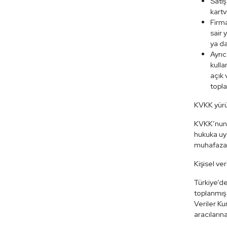
Satış
kartv
Firma
sair 
ya d
Ayrıc
kulla
açık 
topla
KVKK yürür
KVKK’nun y
hukuka uyg
muhafaza 
Kişisel ver
Türkiye’de
toplanmış 
Veriler Ku
aracılarına