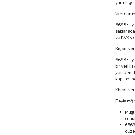
yürürlüğe 
Veri sorum
6698 sayıl
saklanacak
ve KVKK’da
Kişisel ver
6698 sayıl
bir veri k
yeniden dü
kapsamında
Kişisel ve
Paylaştığın
Müşte
sunul
6563 
düzen