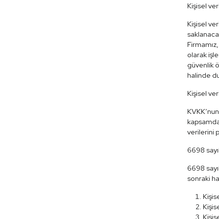
Kişisel ve
Kişisel ve
saklanacak
Firmamız, 
olarak işl
güvenlik ö
halinde du
Kişisel ve
KVKK’nun 
kapsamda 
verilerin
6698 sayıl
6698 sayıl
sonraki ha
Kişis
Kişis
Kişis