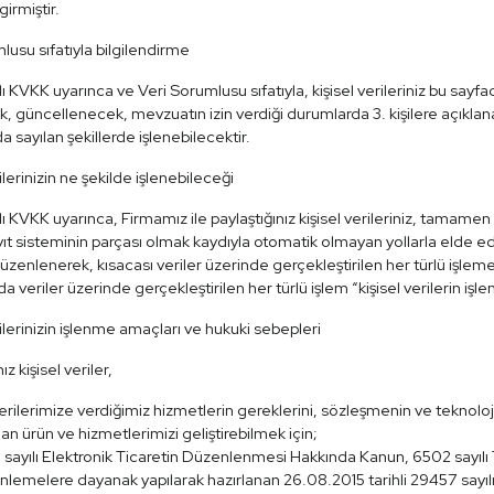
girmiştir.
lusu sıfatıyla bilgilendirme
ı KVKK uyarınca ve Veri Sorumlusu sıfatıyla, kişisel verileriniz bu say
, güncellenecek, mevzuatın izin verdiği durumlarda 3. kişilere açıklana
 sayılan şekillerde işlenebilecektir.
ilerinizin ne şekilde işlenebileceği
ı KVKK uyarınca, Firmamız ile paylaştığınız kişisel verileriniz, tamam
ayıt sisteminin parçası olmak kaydıyla otomatik olmayan yollarla elde ed
zenlenerek, kısacası veriler üzerinde gerçekleştirilen her türlü işlem
 veriler üzerinde gerçekleştirilen her türlü işlem “kişisel verilerin işl
rilerinizin işlenme amaçları ve hukuki sebepleri
ız kişisel veriler,
rilerimize verdiğimiz hizmetlerin gereklerini, sözleşmenin ve teknolo
an ürün ve hizmetlerimizi geliştirebilmek için;
sayılı Elektronik Ticaretin Düzenlenmesi Hakkında Kanun, 6502 sayılı
lemelere dayanak yapılarak hazırlanan 26.08.2015 tarihli 29457 sayıl