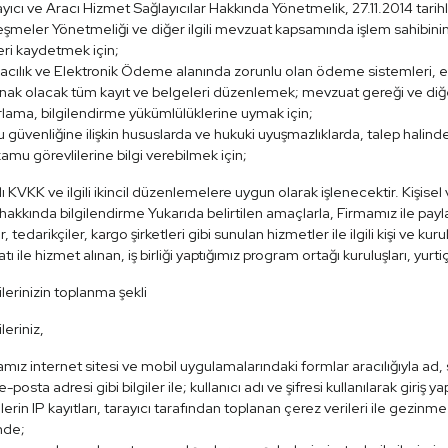
yıcı ve Aracı Hizmet Sağlayıcılar Hakkında Yönetmelik, 27.11.2014 tarih
şmeler Yönetmeliği ve diğer ilgili mevzuat kapsamında işlem sahibinin bil
leri kaydetmek için;
acılık ve Elektronik Ödeme alanında zorunlu olan ödeme sistemleri, e
ak olacak tüm kayıt ve belgeleri düzenlemek; mevzuat gereği ve diğe
lama, bilgilendirme yükümlülüklerine uymak için;
güvenliğine ilişkin hususlarda ve hukuki uyuşmazlıklarda, talep halin
i kamu görevlilerine bilgi verebilmek için;
ı KVKK ve ilgili ikincil düzenlemelere uygun olarak işlenecektir. Kişisel v
hakkında bilgilendirme Yukarıda belirtilen amaçlarla, Firmamız ile paylaştı
r, tedarikçiler, kargo şirketleri gibi sunulan hizmetler ile ilgili kişi ve k
atı ile hizmet alınan, iş birliği yaptığımız program ortağı kuruluşları, yurtiçi
ilerinizin toplanma şekli
ileriniz,
mız internet sitesi ve mobil uygulamalarındaki formlar aracılığıyla ad,
e-posta adresi gibi bilgiler ile; kullanıcı adı ve şifresi kullanılarak giriş y
lerin IP kayıtları, tarayıcı tarafından toplanan çerez verileri ile gezinme
nde;