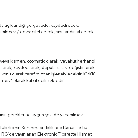
fada açıklandığı çerçevede; kaydedilecek,
bilecek / devredilebilecek, sınıflandırılabilecek
en veya kısmen, otomatik olarak, veyahut herhangi
ilerek, kaydedilerek, depolanarak, değiştirilerek,
e konu olarak tarafımızdan işlenebilecektir. KVKK
enmesi” olarak kabul edilmektedir.
jinin gereklerine uygun şekilde yapabilmek,
 Tüketicinin Korunması Hakkında Kanun ile bu
ı RG’de yayınlanan Elektronik Ticarette Hizmet