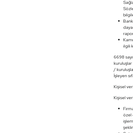
Sağla
Sözle
bilgi
Bank
dayan
rapor
Kamu 
ilgil
6698 sayıl
kuruluşlar 
/ kuruluşla
İşleyen sıf
Kişisel ver
Kişisel ver
Firma
özel 
işlem
şekli