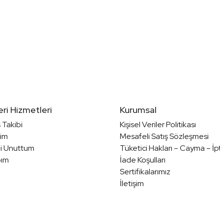
ri Hizmetleri
Kurumsal
ş Takibi
Kişisel Veriler Politikası
im
Mesafeli Satış Sözleşmesi
mi Unuttum
Tüketici Hakları – Cayma – İp
ım
İade Koşulları
Sertifikalarımız
İletişim