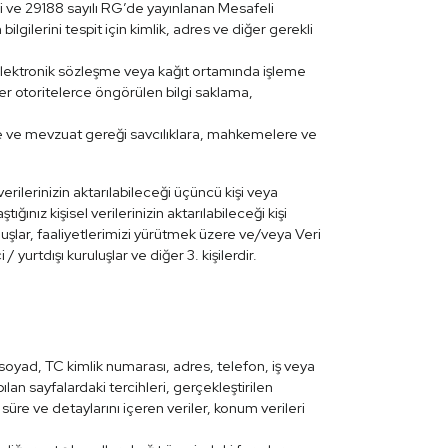
li ve 29188 sayılı RG’de yayınlanan Mesafeli
gilerini tespit için kimlik, adres ve diğer gerekli
lektronik sözleşme veya kağıt ortamında işleme
r otoritelerce öngörülen bilgi saklama,
de ve mevzuat gereği savcılıklara, mahkemelere ve
erilerinizin aktarılabileceği üçüncü kişi veya
ğınız kişisel verilerinizin aktarılabileceği kişi
uruluşlar, faaliyetlerimizi yürütmek üzere ve/veya Veri
 / yurtdışı kuruluşlar ve diğer 3. kişilerdir.
 soyad, TC kimlik numarası, adres, telefon, iş veya
apılan sayfalardaki tercihleri, gerçekleştirilen
 süre ve detaylarını içeren veriler, konum verileri