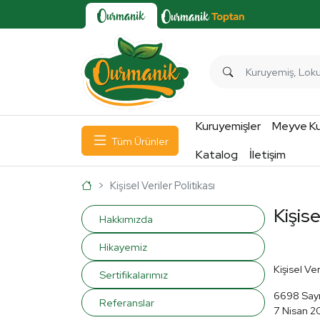
Kuruyemişler
Meyve Kur
Tüm Ürünler
Katalog
İletişim
Ana Sayfa
Kişisel Veriler Politikası
Kişisel Veriler Politikası
Kişise
Hakkımızda
Hikayemiz
Kişisel Ve
Sertifikalarımız
6698 Sayıl
Referanslar
7 Nisan 20