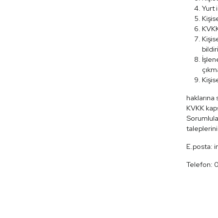
Yurt 
Kişis
KVKK’
Kişis
bildi
İşlen
çıkma
Kişis
haklarına 
KVKK kaps
Sorumlular
taleplerin
E.posta:
Telefon: 