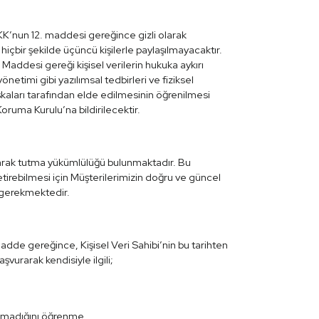
KK’nun 12. maddesi gereğince gizli olarak
içbir şekilde üçüncü kişilerle paylaşılmayacaktır.
. Maddesi gereği kişisel verilerin hukuka aykırı
netimi gibi yazılımsal tedbirleri ve fiziksel
aşkaları tarafından elde edilmesinin öğrenilmesi
oruma Kurulu’na bildirilecektir.
larak tutma yükümlülüğü bulunmaktadır. Bu
irebilmesi için Müşterilerimizin doğru ve güncel
 gerekmektedir.
adde gereğince, Kişisel Veri Sahibi’nin bu tarihten
şvurarak kendisiyle ilgili;
nılmadığını öğrenme,